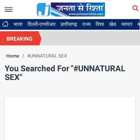
भारत
दिल्ली-एनसीआर
छत्तीसगढ़
राज्य
विश्व
खेल
व्यापार
म
BREAKING
Home
#UNNATURAL SEX
/
You Searched For "#UNNATURAL
SEX"