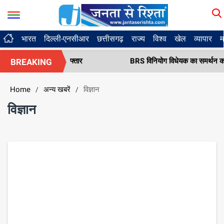
भारत
दिल्ली-एनसीआर
छत्तीसगढ़
राज्य
विश्व
खेल
व्यापार
म
एक आरोपी गिरफ्तार
BRS विनियोग विधेयक का समर्थन करता है, कोठागुड
BREAKING
Home
अन्य खबरें
विज्ञान
/
/
विज्ञान