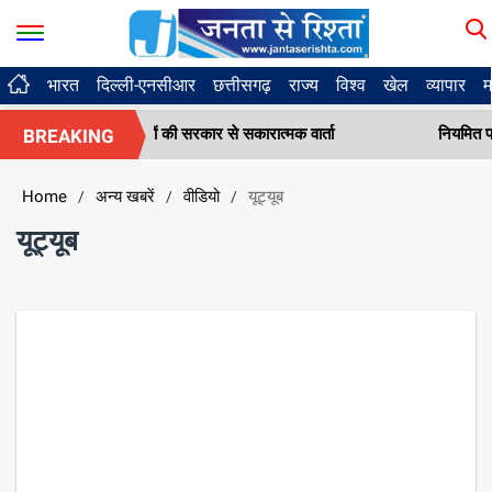
भारत
दिल्ली-एनसीआर
छत्तीसगढ़
राज्य
विश्व
खेल
व्यापार
म
 अभ्यर्थियों की सरकार से सकारात्मक वार्ता
नियमित फील्ड निरीक्षण क
BREAKING
Home
अन्य खबरें
वीडियो
यूट्यूब
/
/
/
यूट्यूब