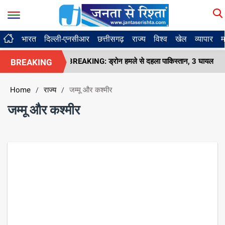
भारत
दिल्ली-एनसीआर
छत्तीसगढ़
राज्य
विश्व
खेल
व्यापार
म
IDEO BREAKING: ड्रोन हमले से दहला पाकिस्तान, 3 घायल
भगत स
BREAKING
Home
राज्य
जम्मू और कश्मीर
/
/
जम्मू और कश्मीर