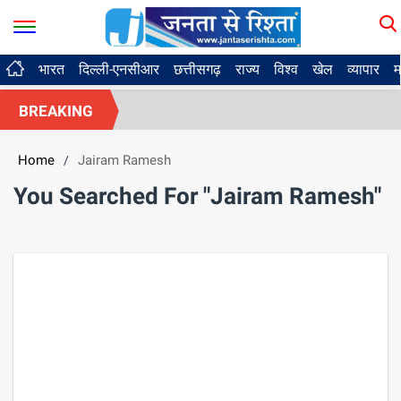
भारत
दिल्ली-एनसीआर
छत्तीसगढ़
राज्य
विश्व
खेल
व्यापार
म
BREAKING
Home
Jairam Ramesh
/
You Searched For "Jairam Ramesh"