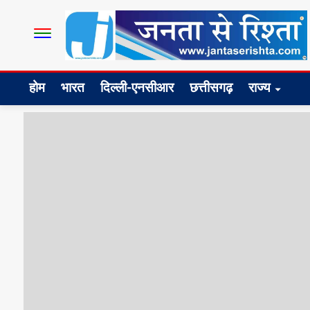
होम
भारत
दिल्ली-एनसीआर
छत्तीसगढ़
राज्य