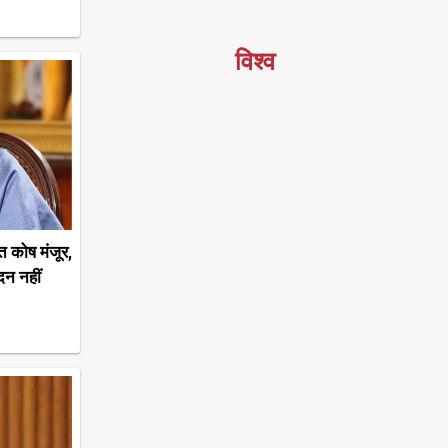
विश्व
 कोष मंजूर,
दन नहीं