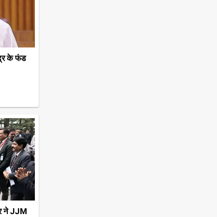
्र के फंड
ार ने JJM