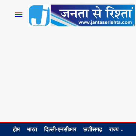
होम
भारत
दिल्ली-एनसीआर
छत्तीसगढ़
राज्य