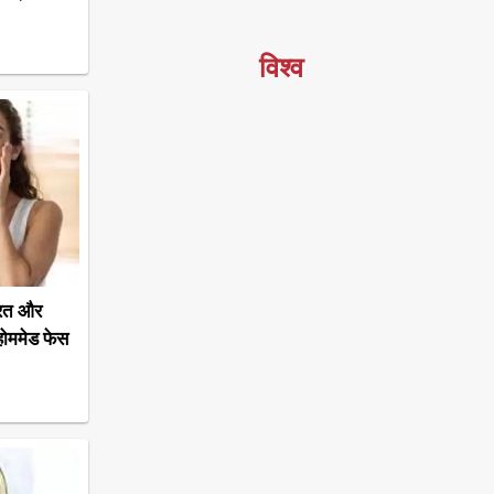
विश्व
रत और
होममेड फेस