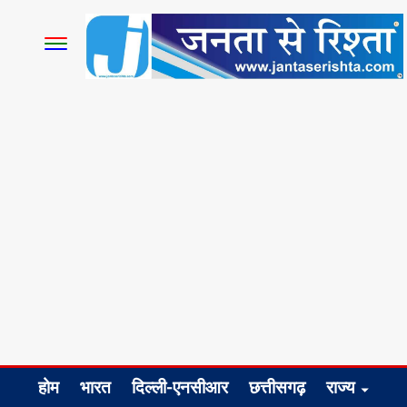
होम
भारत
दिल्ली-एनसीआर
छत्तीसगढ़
राज्य