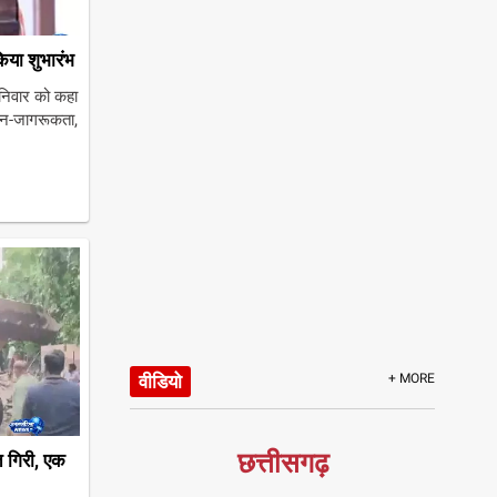
िया शुभारंभ
निवार को कहा
 जन-जागरूकता,
वीडियो
+ MORE
छत्तीसगढ़
त गिरी, एक