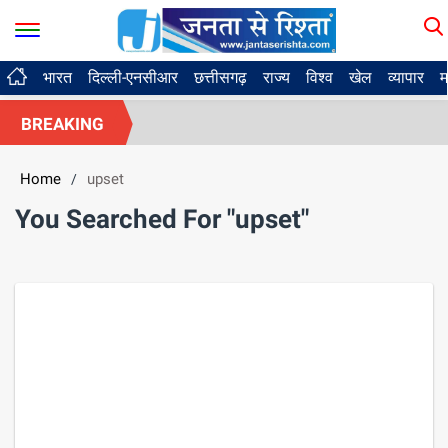
भारत
दिल्ली-एनसीआर
छत्तीसगढ़
राज्य
विश्व
खेल
व्यापार
म
BREAKING
Home
upset
/
You Searched For "upset"