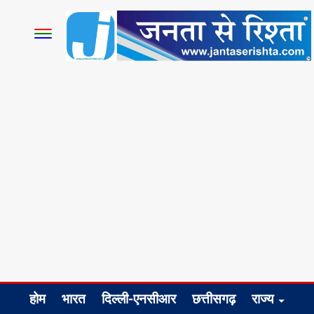
होम
भारत
दिल्ली-एनसीआर
छत्तीसगढ़
राज्य