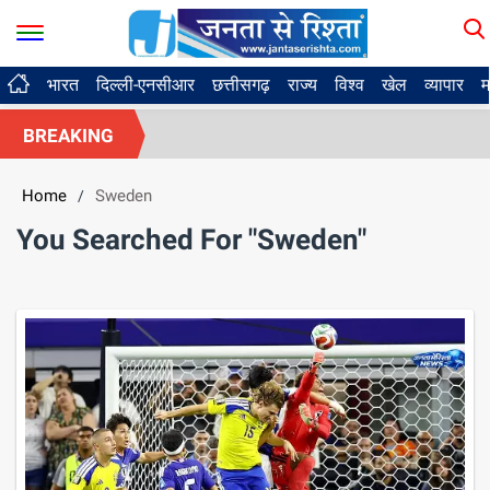
भारत
दिल्ली-एनसीआर
छत्तीसगढ़
राज्य
विश्व
खेल
व्यापार
म
BREAKING
Home
Sweden
/
You Searched For "Sweden"