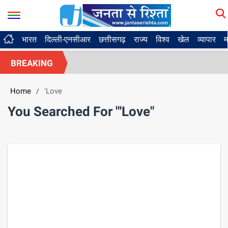
भारत
दिल्ली-एनसीआर
छत्तीसगढ़
राज्य
विश्व
खेल
व्यापार
म
BREAKING
Home
'Love
/
You Searched For "'Love"