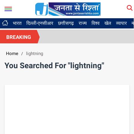
भारत
दिल्ली-एनसीआर
छत्तीसगढ़
राज्य
विश्व
खेल
व्यापार
म
BREAKING
Home
lightning
/
You Searched For "lightning"