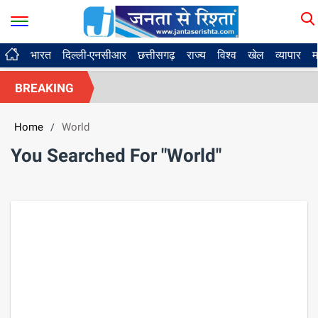
भारत
दिल्ली-एनसीआर
छत्तीसगढ़
राज्य
विश्व
खेल
व्यापार
म
BREAKING
Home
World
/
You Searched For "World"