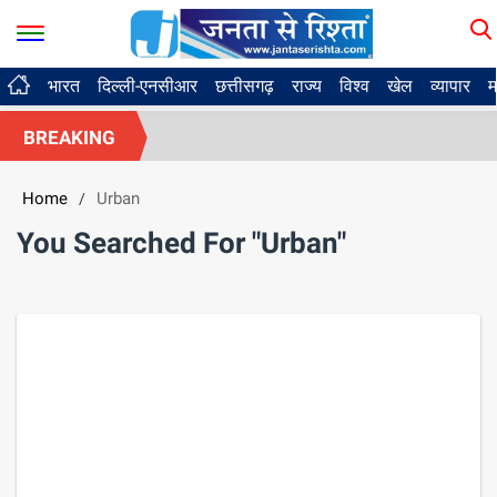
भारत
दिल्ली-एनसीआर
छत्तीसगढ़
राज्य
विश्व
खेल
व्यापार
म
BREAKING
Home
Urban
/
You Searched For "Urban"