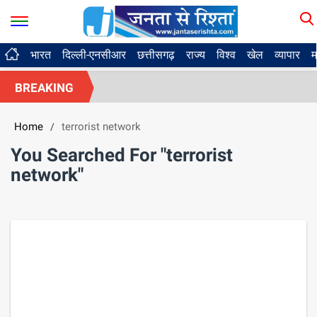
भारत
दिल्ली-एनसीआर
छत्तीसगढ़
राज्य
विश्व
खेल
व्यापार
म
BREAKING
Home
terrorist network
/
You Searched For "terrorist
network"