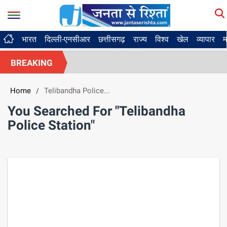
भारत
दिल्ली-एनसीआर
छत्तीसगढ़
राज्य
विश्व
खेल
व्यापार
म
BREAKING
Home
Telibandha Police...
/
You Searched For "Telibandha
Police Station"