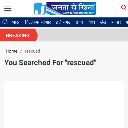
भारत
दिल्ली-एनसीआर
छत्तीसगढ़
राज्य
विश्व
खेल
व्यापार
म
BREAKING
Home
rescued
/
You Searched For "rescued"