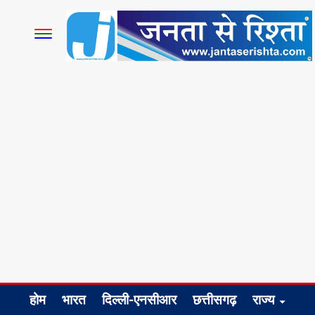
होम
भारत
दिल्ली-एनसीआर
छत्तीसगढ़
राज्य