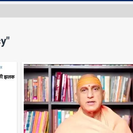
y"
ी की झलक