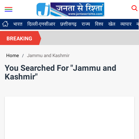
भारत
दिल्ली-एनसीआर
छत्तीसगढ़
राज्य
विश्व
खेल
व्यापार
म
BREAKING
Home
Jammu and Kashmir
/
You Searched For "Jammu and
Kashmir"