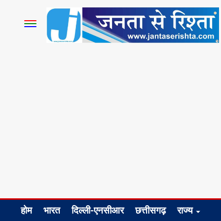
होम
भारत
दिल्ली-एनसीआर
छत्तीसगढ़
राज्य