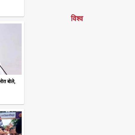
विश्व
ोत बोले,