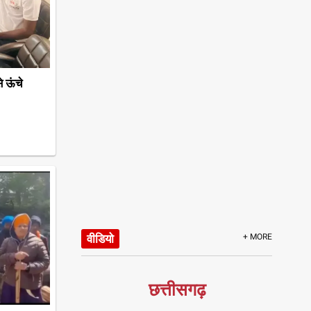
 ऊंचे
वीडियो
+ MORE
छत्तीसगढ़