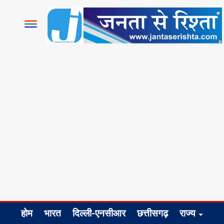
होम
भारत
दिल्ली-एनसीआर
छत्तीसगढ़
राज्य