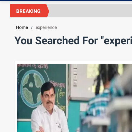
BREAKING
Home
experience
/
You Searched For "exper