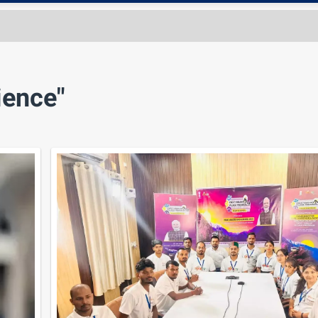
ience"