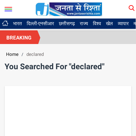
भारत
दिल्ली-एनसीआर
छत्तीसगढ़
राज्य
विश्व
खेल
व्यापार
म
BREAKING
Home
declared
/
You Searched For "declared"