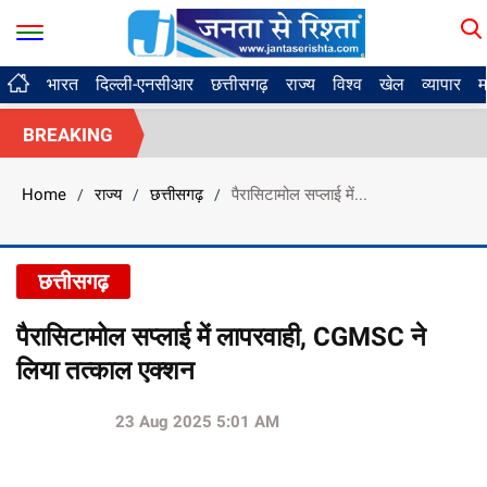
भारत
दिल्ली-एनसीआर
छत्तीसगढ़
राज्य
विश्व
खेल
व्यापार
म
BREAKING
Home
राज्य
छत्तीसगढ़
पैरासिटामोल सप्लाई में...
/
/
/
छत्तीसगढ़
पैरासिटामोल सप्लाई में लापरवाही, CGMSC ने
लिया तत्काल एक्शन
23 Aug 2025 5:01 AM