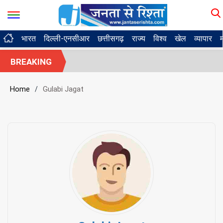
भारत
दिल्ली-एनसीआर
छत्तीसगढ़
राज्य
विश्व
खेल
व्यापार
BREAKING
Home
Gulabi Jagat
/