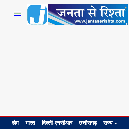
होम
भारत
दिल्ली-एनसीआर
छत्तीसगढ़
राज्य