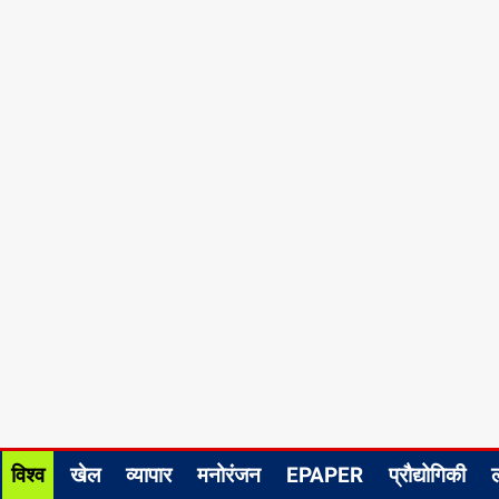
विश्व
खेल
व्यापार
मनोरंजन
EPAPER
प्रौद्योगिकी