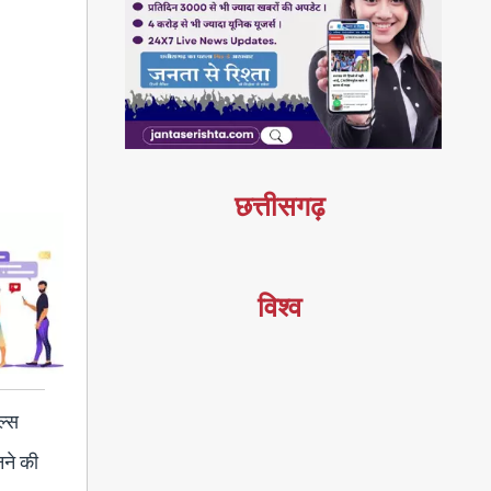
छत्तीसगढ़
विश्व
ल्स
नने की