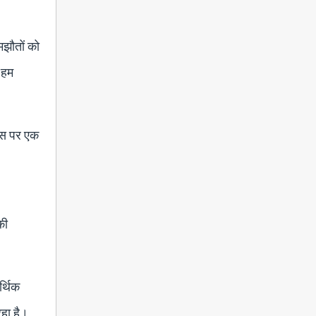
मझौतों को
े हम
ड्स पर एक
की
र्थिक
रहा है।