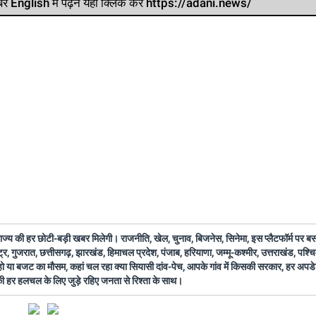
र खबर English में पढ़ने यहां क्लिक करें https://adani.news/
 राज्य की हर छोटी-बड़ी खबर मिलेगी। राजनीति, खेल, चुनाव, बिजनेस, सिनेमा, इस प्लैटफॉर्म पर 
ष्ट्र, गुजरात, छत्तीसगढ़, झारखंड, हिमाचल प्रदेश, पंजाब, हरियाणा, जम्मू-कश्मीर, उत्तराखंड, पश्
 हो या बजट का मौसम, कहां चल रहा क्या सियासी दांव-पेच, आपके गांव में किसकी सरकार, हर अप
 की हर हलचल के लिए जुड़े रहिए जनता से रिश्ता के साथ।