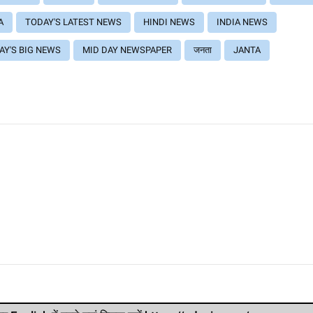
A
TODAY'S LATEST NEWS
HINDI NEWS
INDIA NEWS
AY'S BIG NEWS
MID DAY NEWSPAPER
जनता
JANTA