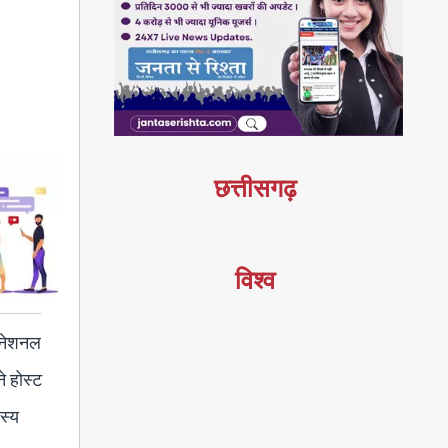
छत्तीसगढ़
विश्व
टरनेशनल
े होस्ट
दस्य