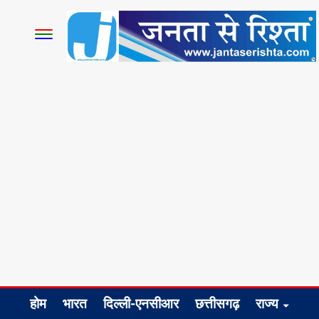
होम
भारत
दिल्ली-एनसीआर
छत्तीसगढ़
राज्य