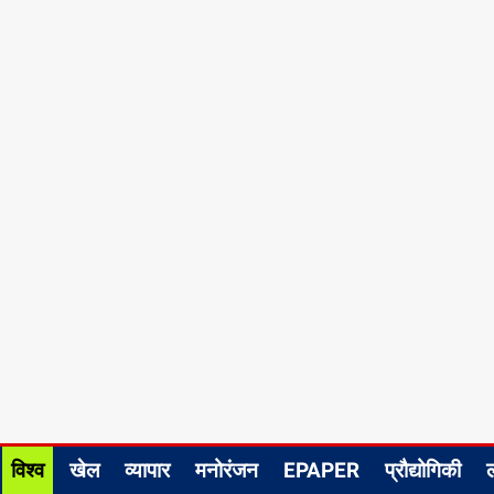
विश्व
खेल
व्यापार
मनोरंजन
EPAPER
प्रौद्योगिकी