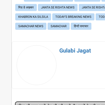
मिड डे अख़बार
JANTA SE RISHTA NEWS
JANTA SE RISHT
KHABRON KA SILSILA
TODAY'S BREAKING NEWS
TOD
SAMACHAR NEWS
SAMACHAR
हिंन्दी समाचार
Gulabi Jagat