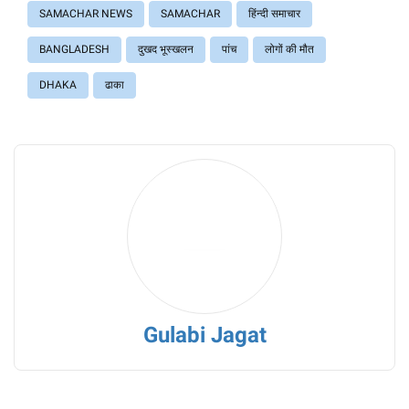
SAMACHAR NEWS
SAMACHAR
हिंन्दी समाचार
BANGLADESH
दुखद भूस्खलन
पांच
लोगों की मौत
DHAKA
ढाका
Gulabi Jagat