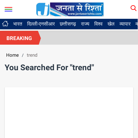
भारत
दिल्ली-एनसीआर
छत्तीसगढ़
राज्य
विश्व
खेल
व्यापार
म
BREAKING
Home
trend
/
You Searched For "trend"