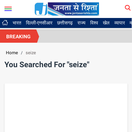
भारत
दिल्ली-एनसीआर
छत्तीसगढ़
राज्य
विश्व
खेल
व्यापार
म
BREAKING
Home
seize
/
You Searched For "seize"