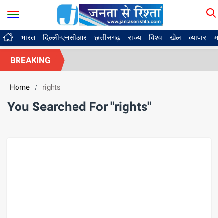
भारत
दिल्ली-एनसीआर
छत्तीसगढ़
राज्य
विश्व
खेल
व्यापार
म
BREAKING
Home
rights
/
You Searched For "rights"