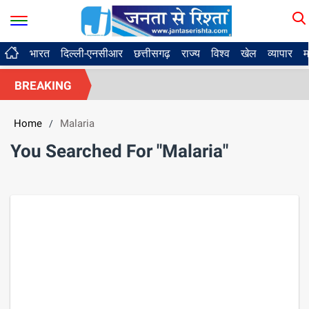
भारत
दिल्ली-एनसीआर
छत्तीसगढ़
राज्य
विश्व
खेल
व्यापार
म
BREAKING
Home
Malaria
/
You Searched For "Malaria"