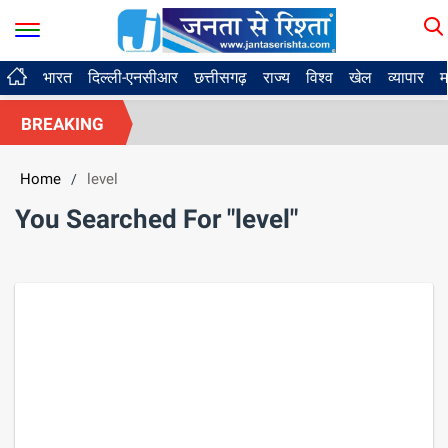
भारत
दिल्ली-एनसीआर
छत्तीसगढ़
राज्य
विश्व
खेल
व्यापार
म
BREAKING
Home
level
/
You Searched For "level"