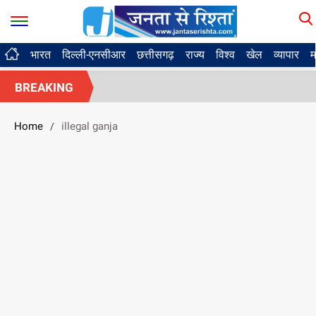
भारत
दिल्ली-एनसीआर
छत्तीसगढ़
राज्य
विश्व
खेल
व्यापार
म
BREAKING
Home
illegal ganja
/