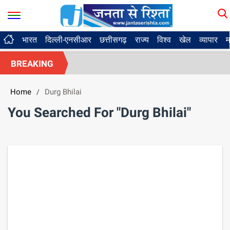
भारत
दिल्ली-एनसीआर
छत्तीसगढ़
राज्य
विश्व
खेल
व्यापार
म
BREAKING
Home
Durg Bhilai
/
You Searched For "Durg Bhilai"