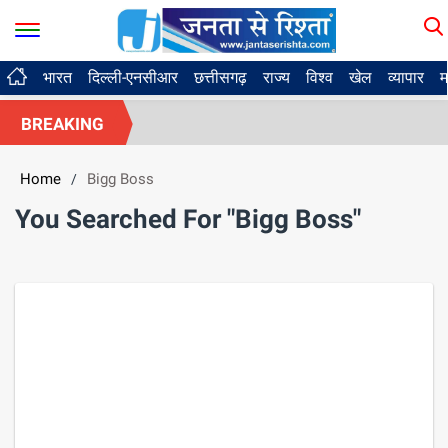
भारत
दिल्ली-एनसीआर
छत्तीसगढ़
राज्य
विश्व
खेल
व्यापार
म
BREAKING
Home
Bigg Boss
/
You Searched For "Bigg Boss"