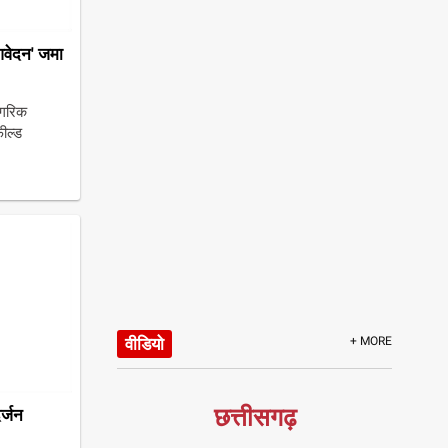
आवेदन' जमा
ागरिक
ील्ड
वीडियो
+ MORE
छत्तीसगढ़
र्जन