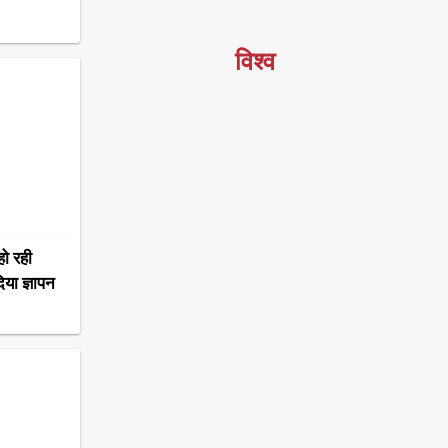
विश्व
हो रही
िया ज्ञापन