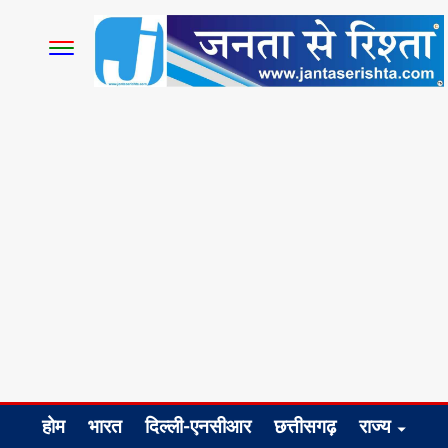
होम
भारत
दिल्ली-एनसीआर
छत्तीसगढ़
राज्य