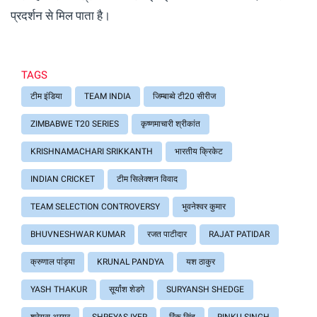
प्रदर्शन से मिल पाता है।
TAGS
टीम इंडिया
TEAM INDIA
जिम्बाब्वे टी20 सीरीज
ZIMBABWE T20 SERIES
कृष्णमाचारी श्रीकांत
KRISHNAMACHARI SRIKKANTH
भारतीय क्रिकेट
INDIAN CRICKET
टीम सिलेक्शन विवाद
TEAM SELECTION CONTROVERSY
भुवनेश्वर कुमार
BHUVNESHWAR KUMAR
रजत पाटीदार
RAJAT PATIDAR
क्रुणाल पांड्या
KRUNAL PANDYA
यश ठाकुर
YASH THAKUR
सूर्यांश शेडगे
SURYANSH SHEDGE