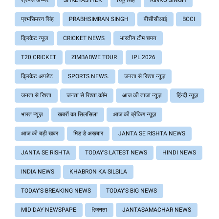
श्रेयस अय्यर
SHREYAS IYER
रिंकू सिंह
RINKU SINGH
प्रभसिमरन सिंह
PRABHSIMRAN SINGH
बीसीसीआई
BCCI
क्रिकेट न्यूज
CRICKET NEWS
भारतीय टीम चयन
T20 CRICKET
ZIMBABWE TOUR
IPL 2026
क्रिकेट अपडेट
SPORTS NEWS.
जनता से रिश्ता न्यूज़
जनता से रिश्ता
जनता से रिश्ता.कॉम
आज की ताजा न्यूज़
हिंन्दी न्यूज़
भारत न्यूज़
खबरों का सिलसिला
आज की ब्रेंकिग न्यूज़
आज की बड़ी खबर
मिड डे अख़बार
JANTA SE RISHTA NEWS
JANTA SE RISHTA
TODAY'S LATEST NEWS
HINDI NEWS
INDIA NEWS
KHABRON KA SILSILA
TODAY'S BREAKING NEWS
TODAY'S BIG NEWS
MID DAY NEWSPAPE
Rजनता
JANTASAMACHAR NEWS