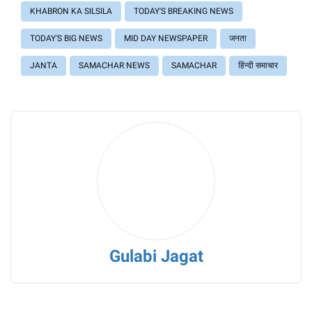
KHABRON KA SILSILA
TODAY'S BREAKING NEWS
TODAY'S BIG NEWS
MID DAY NEWSPAPER
जनता
JANTA
SAMACHAR NEWS
SAMACHAR
हिंन्दी समाचार
Gulabi Jagat