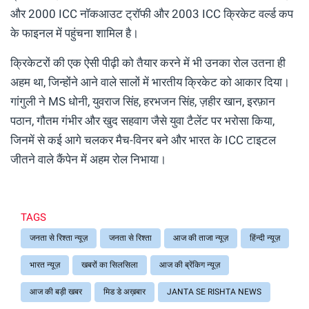
और 2000 ICC नॉकआउट ट्रॉफी और 2003 ICC क्रिकेट वर्ल्ड कप
के फाइनल में पहुंचना शामिल है।
क्रिकेटरों की एक ऐसी पीढ़ी को तैयार करने में भी उनका रोल उतना ही
अहम था, जिन्होंने आने वाले सालों में भारतीय क्रिकेट को आकार दिया।
गांगुली ने MS धोनी, युवराज सिंह, हरभजन सिंह, ज़हीर खान, इरफ़ान
पठान, गौतम गंभीर और खुद सहवाग जैसे युवा टैलेंट पर भरोसा किया,
जिनमें से कई आगे चलकर मैच-विनर बने और भारत के ICC टाइटल
जीतने वाले कैंपेन में अहम रोल निभाया।
TAGS
जनता से रिश्ता न्यूज़
जनता से रिश्ता
आज की ताजा न्यूज़
हिंन्दी न्यूज़
भारत न्यूज़
खबरों का सिलसिला
आज की ब्रेंकिग न्यूज़
आज की बड़ी खबर
मिड डे अख़बार
JANTA SE RISHTA NEWS