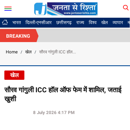
भारत
दिल्ली-एनसीआर
छत्तीसगढ़
राज्य
विश्व
खेल
व्यापार
म
BREAKING
Home
खेल
सौरव गांगुली ICC हॉल...
/
/
खेल
सौरव गांगुली ICC हॉल ऑफ फेम में शामिल, जताई
खुशी
8 July 2026 4:17 PM