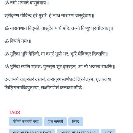
ॐ नमो भगवते वासुदेवाय॥
श्रीकृष्ण गोविन्द हरे मुरारे. हे नाथ नारायण वासुदेवाय॥
ॐ नारायणाय विद्महे. वासुदेवाय धीमहि. तन्नो विष्णुः प्रचोदयात्॥
ॐ विष्णवे नमः॥
ॐ भूरिदा भूरि देहिनो, मा दभ्रं भूर्या भर. भूरि घेदिन्द्र दित्ससि॥
ॐ भूरिदा त्यसि श्रुतः पुरुत्रा शूर वृत्रहन्. आ नो भजस्व राधसि॥
दन्ताभये चक्रधरं दधानं, कराग्रगस्वर्णघटं त्रिनेत्रम्. धृताब्जया
लिङ्गितमब्धिपुत्रया, लक्ष्मीगणेशं कनकाभमीडे॥
TAGS
योगिनी एकादशी व्रत
पूजा सामग्री
लिस्ट
YOGINI EKADASHI FAST
WORSHIP MATERIALS
LIST