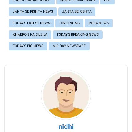
JANTA SE RISHTA NEWS
JANTA SE RISHTA
TODAY'S LATEST NEWS
HINDI NEWS
INDIA NEWS
KHABRON KA SILSILA
TODAY'S BREAKING NEWS
TODAY'S BIG NEWS
MID DAY NEWSPAPE
nidhi