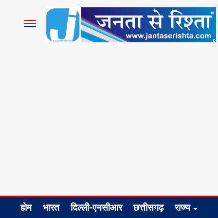
होम
भारत
दिल्ली-एनसीआर
छत्तीसगढ़
राज्य