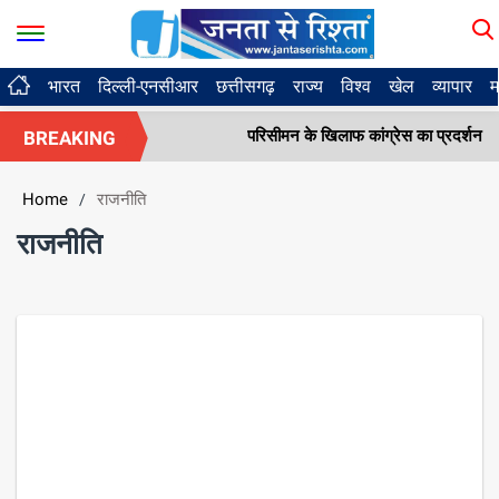
भारत
दिल्ली-एनसीआर
छत्तीसगढ़
राज्य
विश्व
खेल
व्यापार
म
गूंजा घंटाघर
परिसीमन के खिलाफ कांग्रेस का प्रदर्शन
BREAKING
Home
राजनीति
/
राजनीति