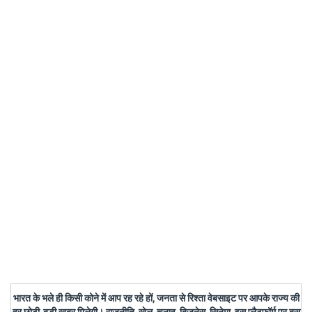
भारत के भले ही किसी कोने में आप रह रहे हों, जनता से रिश्ता वेबसाइट पर आपके राज्य की
हर छोटी-बड़ी खबर मिलेगी। राजनीति, खेल, चुनाव, बिजनेस, सिनेमा, इस प्लैटफॉर्म पर बस