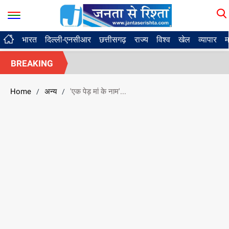
भारत
दिल्ली-एनसीआर
छत्तीसगढ़
राज्य
विश्व
खेल
व्यापार
म
BREAKING
Home
अन्य
'एक पेड़ मां के नाम'...
/
/