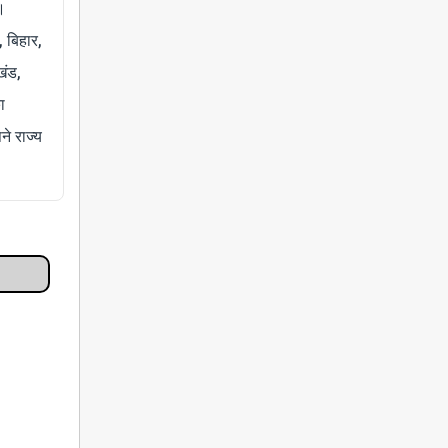
।
, बिहार,
खंड,
ा
े राज्य