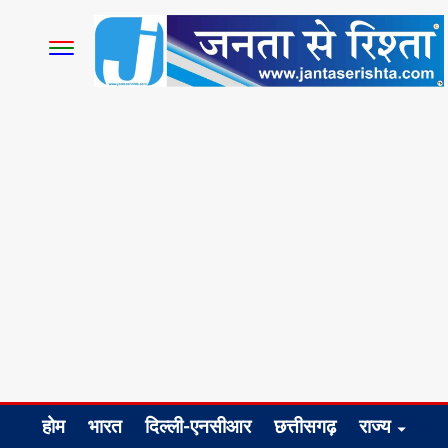
होम
भारत
दिल्ली-एनसीआर
छत्तीसगढ़
राज्य