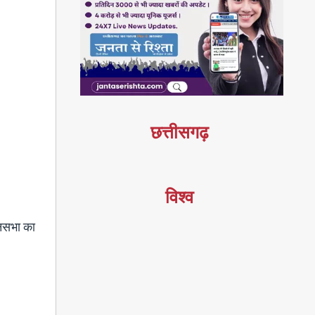
छत्तीसगढ़
विश्व
ानसभा का