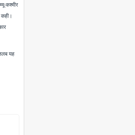
्मू-कश्मीर
ात कही।
रकार
 मतलब यह