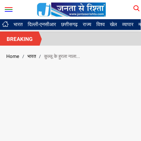
भारत
दिल्ली-एनसीआर
छत्तीसगढ़
राज्य
विश्व
खेल
व्यापार
म
BREAKING
Home
भारत
कुल्लू के हुरला नाला...
/
/