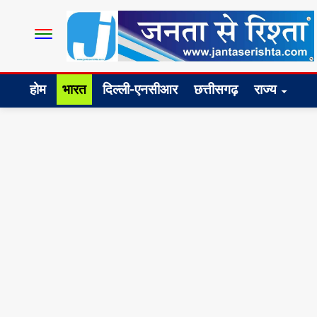
होम
भारत
दिल्ली-एनसीआर
छत्तीसगढ़
राज्य