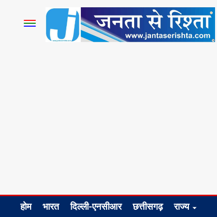
होम
भारत
दिल्ली-एनसीआर
छत्तीसगढ़
राज्य