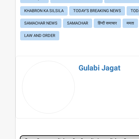
KHABRON KA SILSILA
TODAY'S BREAKING NEWS
TOD
SAMACHAR NEWS
SAMACHAR
हिंन्दी समाचार
ममता
LAW AND ORDER
Gulabi Jagat