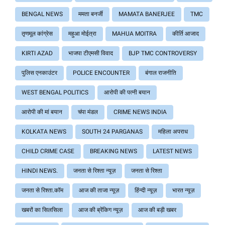
BENGAL NEWS
ममता बनर्जी
MAMATA BANERJEE
TMC
तृणमूल कांग्रेस
महुआ मोईत्रा
MAHUA MOITRA
कीर्ति आजाद
KIRTI AZAD
भाजपा टीएमसी विवाद
BJP TMC CONTROVERSY
पुलिस एनकाउंटर
POLICE ENCOUNTER
बंगाल राजनीति
WEST BENGAL POLITICS
आरोपी की पत्नी बयान
आरोपी की मां बयान
चंपा मंडल
CRIME NEWS INDIA
KOLKATA NEWS
SOUTH 24 PARGANAS
महिला अपराध
CHILD CRIME CASE
BREAKING NEWS
LATEST NEWS
HINDI NEWS.
जनता से रिश्ता न्यूज़
जनता से रिश्ता
जनता से रिश्ता.कॉम
आज की ताजा न्यूज़
हिंन्दी न्यूज़
भारत न्यूज़
खबरों का सिलसिला
आज की ब्रेंकिग न्यूज़
आज की बड़ी खबर