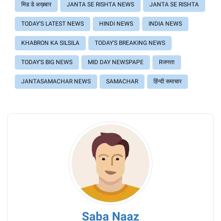
मिड डे अख़बार
JANTA SE RISHTA NEWS
JANTA SE RISHTA
TODAY'S LATEST NEWS
HINDI NEWS
INDIA NEWS
KHABRON KA SILSILA
TODAY'S BREAKING NEWS
TODAY'S BIG NEWS
MID DAY NEWSPAPE
Rजनता
JANTASAMACHAR NEWS
SAMACHAR
हिंन्दी समाचार
Saba Naaz